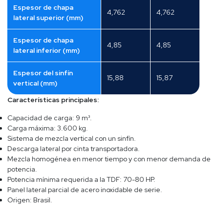
Espesor de chapa
4,762
4,762
lateral superior (mm)
Espesor de chapa
4,85
4,85
lateral inferior (mm)
Espesor del sinfín
15,88
15,87
vertical (mm)
Características principales:
Capacidad de carga: 9 m³.
Carga máxima: 3.600 kg.
Sistema de mezcla vertical con un sinfín.
Descarga lateral por cinta transportadora.
Mezcla homogénea en menor tiempo y con menor demanda de
potencia.
Potencia mínima requerida a la TDF: 70-80 HP.
Panel lateral parcial de acero inoxidable de serie.
Origen: Brasil.