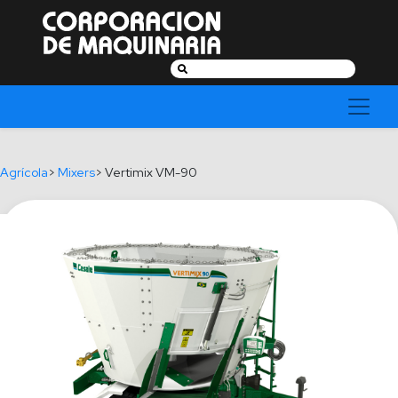
Buscar:
Agrícola
>
Mixers
> Vertimix VM-90