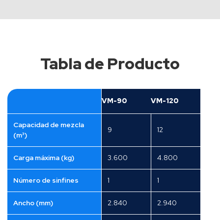
Tabla de Producto
VM-90
VM-120
Capacidad de mezcla
9
12
(m³)
Carga máxima (kg)
3.600
4.800
Número de sinfines
1
1
Ancho (mm)
2.840
2.940