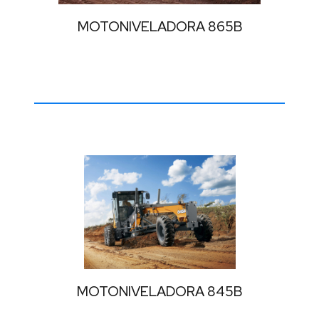
Equipos
MOTONIVELADORA 865B
de
Riego
FPT
Marcas
Case
Ce
(3)
MOTONIVELADORA 845B