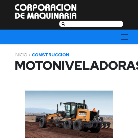
Categorías
Buscar:
Agrícola
INICIO >
CONSTRUCCION
MOTONIVELADORA
Construcción
Energía
Fuerza
y
Jardín