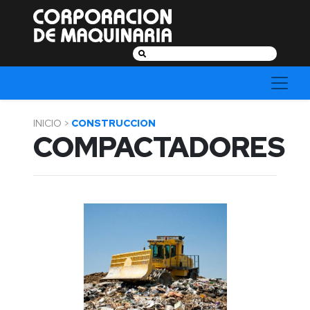
Categorías
Buscar:
Agrícola
INICIO >
CONSTRUCCION
COMPACTADORES
Construcción
Energía
Fuerza
y
Jardín