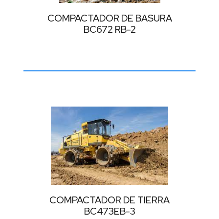
Equipos
COMPACTADOR DE BASURA
de
BC672 RB-2
Riego
FPT
Marcas
Bomag
línea
pesada
(2)
COMPACTADOR DE TIERRA
BC473EB-3