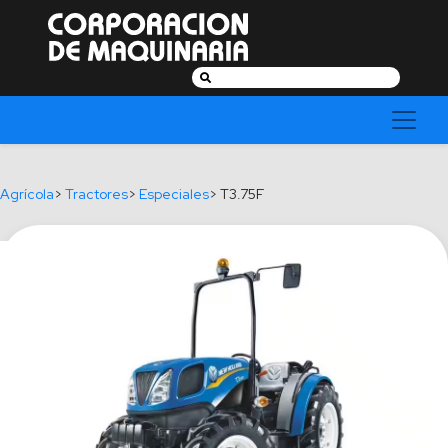
Buscar:
Agrícola
>
Tractores
>
Especiales
> T3.75F