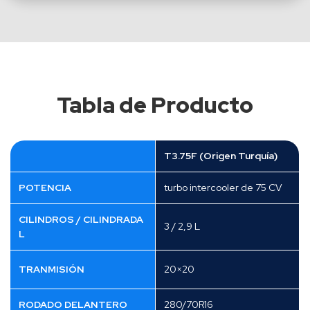
Tabla de Producto
T3.75F (Origen Turquía)
POTENCIA
turbo intercooler de 75 CV
CILINDROS / CILINDRADA
3 / 2,9 L
L
TRANMISIÓN
20×20
RODADO DELANTERO
280/70R16