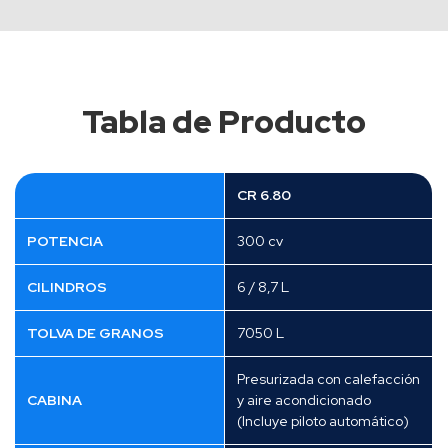
Tabla de Producto
CR 6.80
POTENCIA
300 cv
CILINDROS
6 / 8,7 L
TOLVA DE GRANOS
7050 L
Presurizada con calefacción
CABINA
y aire acondicionado
(Incluye piloto automático)