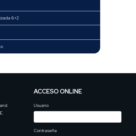
nizada 6×2
o.
ACCESO ONLINE
land.
Usuario
E.
Contraseña