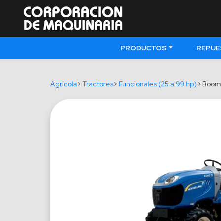
PRODUCTOS
REPUE
Agrícola
>
Tractores
>
Funcionales (25 a 99 hp)
> Boom