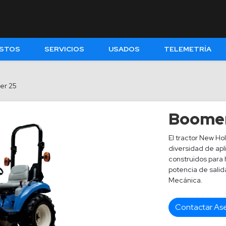
STOS
SERVICIOS
USADOS
TELEMETRÍA
er 25
Boomer
El tractor New H
diversidad de apl
construidos para h
potencia de salid
Mecánica.
Contactar As